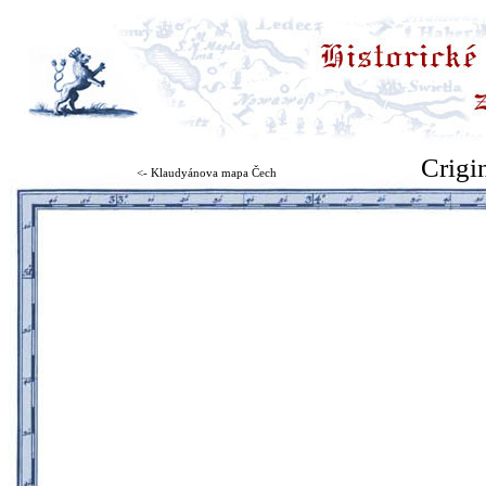
Crigi
<- Klaudyánova mapa Čech